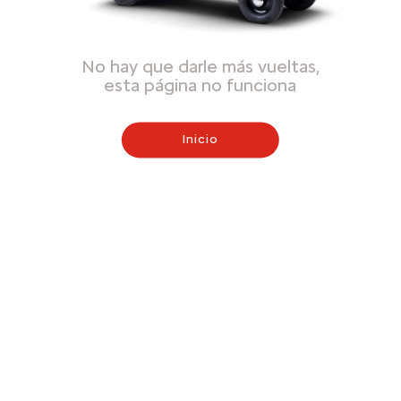
No hay que darle más vueltas,
esta página no funciona
Inicio