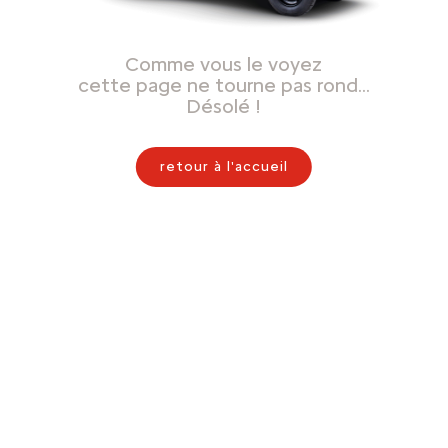
Comme vous le voyez
cette page ne tourne pas rond…
Désolé !
retour à l'accueil