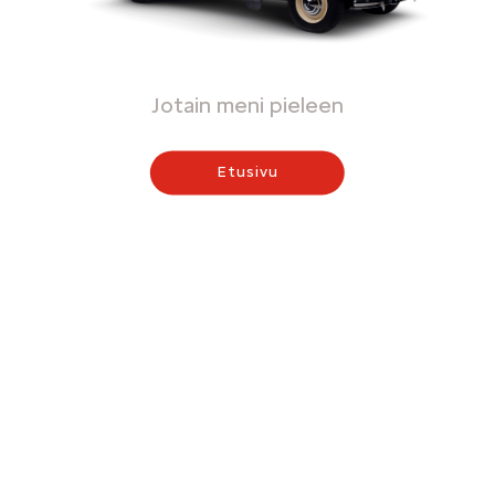
Jotain meni pieleen
Etusivu